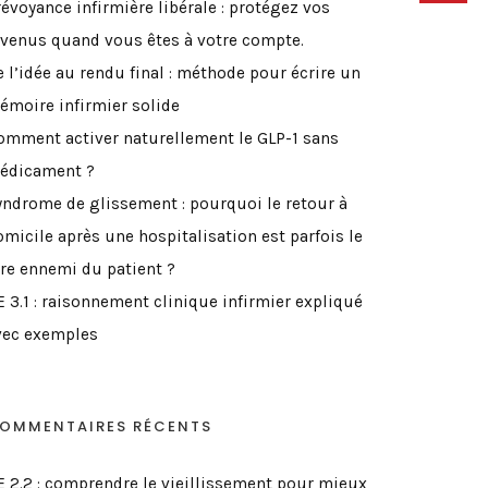
révoyance infirmière libérale : protégez vos
evenus quand vous êtes à votre compte.
e l’idée au rendu final : méthode pour écrire un
émoire infirmier solide
omment activer naturellement le GLP-1 sans
édicament ?
yndrome de glissement : pourquoi le retour à
omicile après une hospitalisation est parfois le
ire ennemi du patient ?
E 3.1 : raisonnement clinique infirmier expliqué
vec exemples
OMMENTAIRES RÉCENTS
E 2.2 : comprendre le vieillissement pour mieux