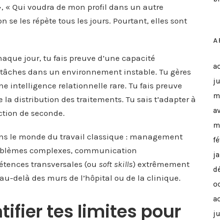
 », « Qui voudra de mon profil dans un autre
 se les répète tous les jours. Pourtant, elles sont
A
haque jour, tu fais preuve d’une capacité
a
s tâches dans un environnement instable. Tu gères
ju
e intelligence relationnelle rare. Tu fais preuve
m
 la distribution des traitements. Tu sais t’adapter à
a
ction de seconde.
m
dans le monde du travail classique : management
f
 problèmes complexes, communication
j
étences transversales (ou
soft skills
) extrêmement
d
au-delà des murs de l’hôpital ou de la clinique.
o
a
ifier tes limites pour
ju