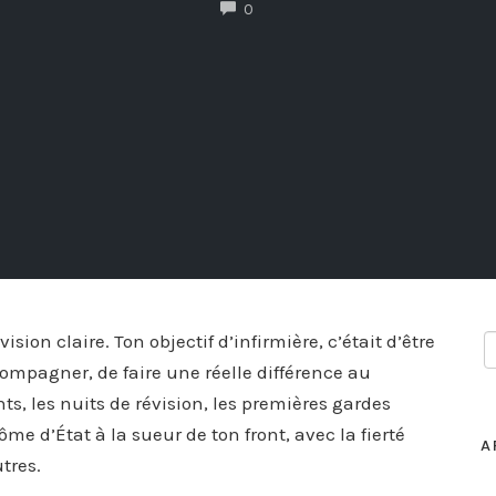
COMMENTS
0
ision claire. Ton objectif d’infirmière, c’était d’être
compagner, de faire une réelle différence au
s, les nuits de révision, les premières gardes
e d’État à la sueur de ton front, avec la fierté
A
tres.