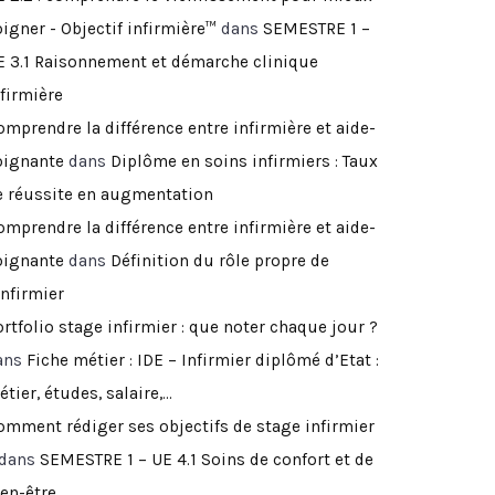
igner - Objectif infirmière™
dans
SEMESTRE 1 –
E 3.1 Raisonnement et démarche clinique
nfirmière
omprendre la différence entre infirmière et aide-
oignante
dans
Diplôme en soins infirmiers : Taux
e réussite en augmentation
omprendre la différence entre infirmière et aide-
oignante
dans
Définition du rôle propre de
infirmier
rtfolio stage infirmier : que noter chaque jour ?
ans
Fiche métier : IDE – Infirmier diplômé d’Etat :
tier, études, salaire,…
omment rédiger ses objectifs de stage infirmier
dans
SEMESTRE 1 – UE 4.1 Soins de confort et de
ien-être