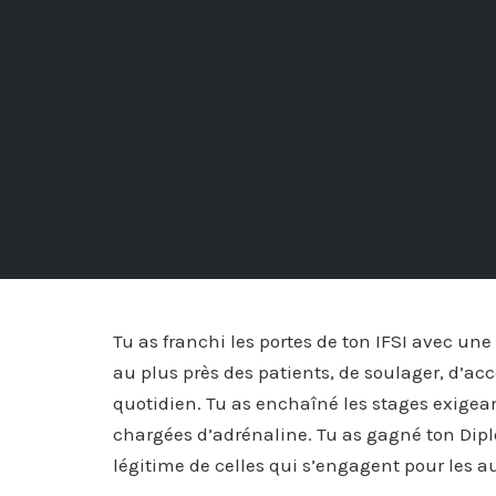
Tu as franchi les portes de ton IFSI avec une v
au plus près des patients, de soulager, d’ac
quotidien. Tu as enchaîné les stages exigeant
chargées d’adrénaline. Tu as gagné ton Diplôm
légitime de celles qui s’engagent pour les au