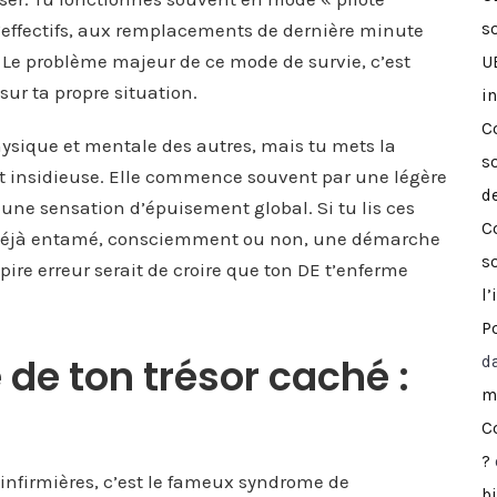
effectifs, aux remplacements de dernière minute
so
. Le problème majeur de ce mode de survie, c’est
U
sur ta propre situation.
i
C
ysique et mentale des autres, mais tu mets la
s
est insidieuse. Elle commence souvent par une légère
d
 une sensation d’épuisement global. Si tu lis ces
C
s déjà entamé, consciemment ou non, une démarche
s
pire erreur serait de croire que ton DE t’enferme
l’
Po
de ton trésor caché :
d
mé
C
?
 infirmières, c’est le fameux syndrome de
b