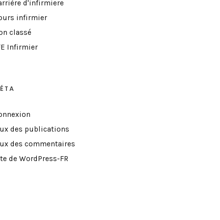
rrière d'infirmiere
ours infirmier
on classé
E Infirmier
ÉTA
onnexion
lux des publications
lux des commentaires
ite de WordPress-FR