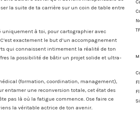
Ca
er la suite de ta carrière sur un coin de table entre
C
N
TF
ié uniquement à toi, pour cartographier avec
ces. C’est exactement le but d’un accompagnement
erts qui connaissent intimement la réalité de ton
M
offres la possibilité de bâtir un projet solide et ultra-
C
médical (formation, coordination, management),
F
ur entamer une reconversion totale, cet état des
F
ête pas là où la fatigue commence. Ose faire ce
S
iens la véritable actrice de ton avenir.