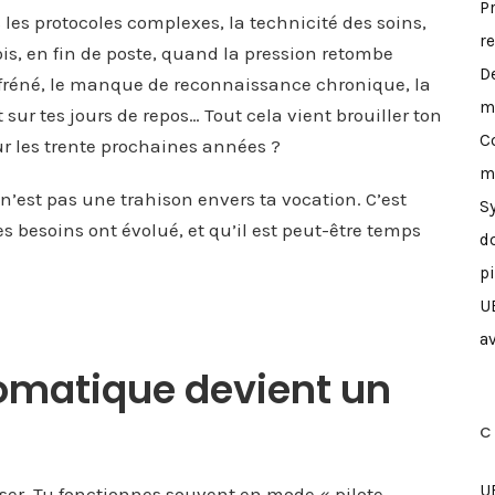
P
s les protocoles complexes, la technicité des soins,
r
is, en fin de poste, quand la pression retombe
D
 effréné, le manque de reconnaissance chronique, la
m
r tes jours de repos… Tout cela vient brouiller ton
C
our les trente prochaines années ?
m
 n’est pas une trahison envers ta vocation. C’est
S
s besoins ont évolué, et qu’il est peut-être temps
d
p
U
a
tomatique devient un
C
U
sser. Tu fonctionnes souvent en mode « pilote