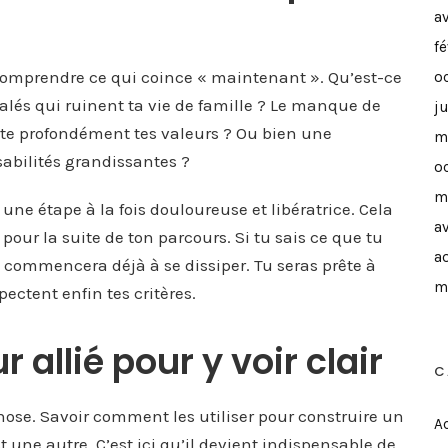
a
f
 comprendre ce qui coince « maintenant ». Qu’est-ce
o
calés qui ruinent ta vie de famille ? Le manque de
j
rte profondément tes valeurs ? Ou bien une
m
abilités grandissantes ?
o
m
 une étape à la fois douloureuse et libératrice. Cela
av
pour la suite de ton parcours. Si tu sais ce que tu
a
 commencera déjà à se dissiper. Tu seras prête à
m
ectent enfin tes critères.
r allié pour y voir clair
C
ose. Savoir comment les utiliser pour construire un
Ac
 une autre. C’est ici qu’il devient indispensable de