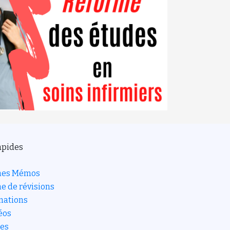
apides
ches Mémos
he de révisions
mations
éos
res