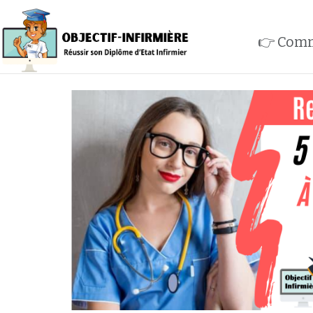
👉 Comm