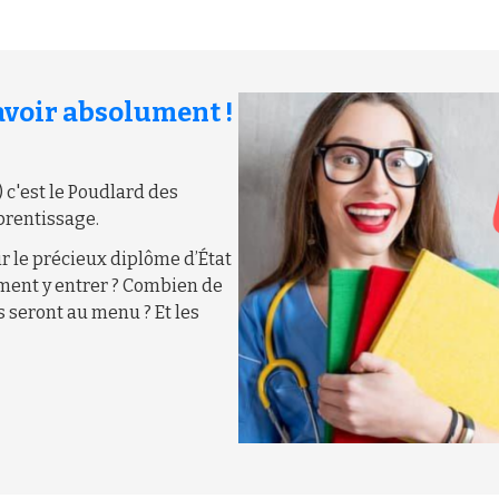
savoir absolument !
) c'est le Poudlard des
pprentissage.
r le précieux diplôme d’État
mment y entrer ? Combien de
 seront au menu ? Et les