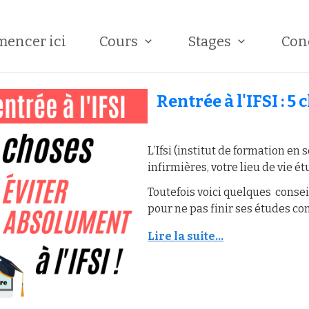
encer ici
Cours
Stages
Con
Rentrée à l'IFSI : 5
L’Ifsi (institut de formation en 
infirmières, votre lieu de vie é
Toutefois voici quelques conseil
pour ne pas finir ses études 
Lire la suite...