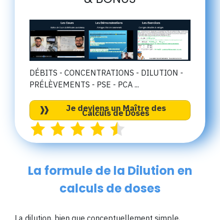
DÉBITS - CONCENTRATIONS - DILUTION -
PR
É
L
È
VEMENTS - PSE - PCA ...
Je deviens un Maître des
Calculs de Doses
La formule de la Dilution en
calculs de doses
La dilution, bien que conceptuellement simple,