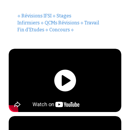
⟡
Révisions IFSI
⟡
Stages
Infirmiers
⟡
QCMs Révisions
⟡
Travail
Fin d'Etudes
⟡
Concours
⟡