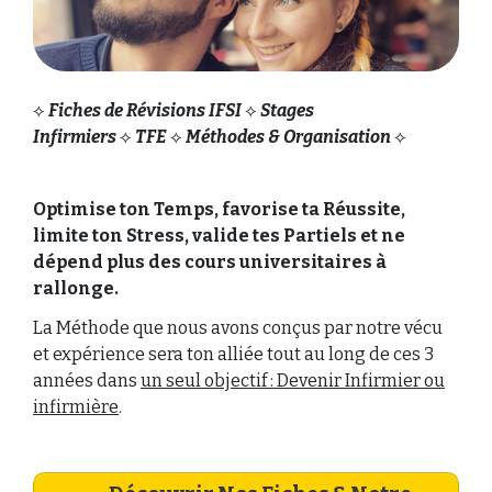
⟡
Fiches de Révisions IFSI
⟡
Stages
Infirmiers
⟡
TFE
⟡
Méthodes & Organisation
⟡
Optimise ton Temps, favorise ta Réussite,
limite ton Stress, valide tes Partiels et ne
dépend plus des cours universitaires à
rallonge.
La Méthode que nous avons conçus par notre vécu
et expérience sera ton alliée tout au long de ces 3
années dans
un seul objectif : Devenir Infirmier ou
infirmière
.