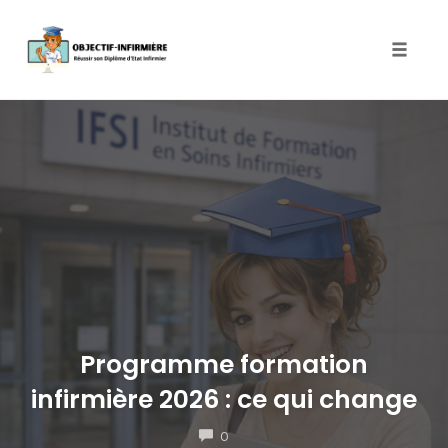
Toggle
naviga
Skip
to
content
Programme formation
infirmière 2026 : ce qui change
COMMENTS
0