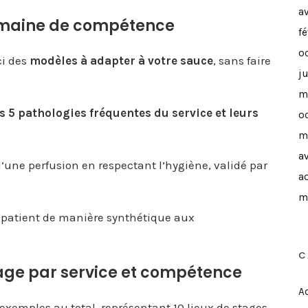
a
omaine de compétence
f
o
ci des
modèles à adapter à votre sauce
, sans faire
j
m
s 5 pathologies fréquentes du service et leurs
o
m
av
 d’une perfusion en respectant l’hygiène, validé par
a
m
n patient de manière synthétique aux
C
tage par service et compétence
Ac
 exemples au total, représentant 10 lieux de stages