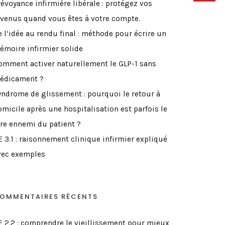
révoyance infirmière libérale : protégez vos
evenus quand vous êtes à votre compte.
e l’idée au rendu final : méthode pour écrire un
émoire infirmier solide
omment activer naturellement le GLP-1 sans
édicament ?
yndrome de glissement : pourquoi le retour à
omicile après une hospitalisation est parfois le
ire ennemi du patient ?
E 3.1 : raisonnement clinique infirmier expliqué
vec exemples
OMMENTAIRES RÉCENTS
E 2.2 : comprendre le vieillissement pour mieux