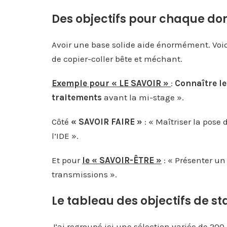
Des objectifs pour chaque d
Avoir une base solide aide énormément. Voi
de copier-coller bête et méchant.
Exemple pour « LE SAVOIR »
:
Connaître le
traitements
avant la mi-stage ».
Côté
« SAVOIR FAIRE »
: « Maîtriser la pose
l’IDE ».
Et pour
le « SAVOIR-ÊTRE »
: « Présenter u
transmissions ».
Le tableau des objectifs de s
J’ai regroupé ici une sélection variée de 200