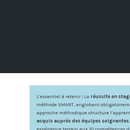
L’essentiel à retenir : La
réussite en stag
méthode SMART, englobant obligatoirement 
approche méthodique structure l’apprent
acquis auprès des équipes soignantes
expérience terrain aux 10 compétences du r