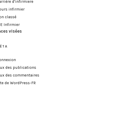
rrière d'infirmiere
ours infirmier
on classé
E Infirmier
ces visées
ÉTA
onnexion
lux des publications
lux des commentaires
ite de WordPress-FR