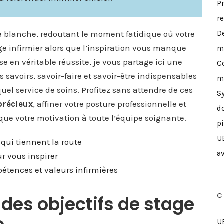
P
r
e blanche, redoutant le moment fatidique où votre
D
ge infirmier alors que l’inspiration vous manque
m
e en véritable réussite, je vous partage ici une
C
s savoirs, savoir-faire et savoir-être indispensables
m
uel service de soins. Profitez sans attendre de ces
S
précieux
, affiner votre posture professionnelle et
d
ue votre motivation à toute l’équipe soignante.
p
U
qui tiennent la route
a
ur vous inspirer
mpétences et valeurs infirmières
C
es objectifs de stage
U