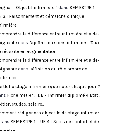
igner - Objectif infirmière™
dans
SEMESTRE 1 –
E 3.1 Raisonnement et démarche clinique
nfirmière
omprendre la différence entre infirmière et aide-
oignante
dans
Diplôme en soins infirmiers : Taux
e réussite en augmentation
omprendre la différence entre infirmière et aide-
oignante
dans
Définition du rôle propre de
infirmier
rtfolio stage infirmier : que noter chaque jour ?
ans
Fiche métier : IDE – Infirmier diplômé d’Etat :
tier, études, salaire,…
omment rédiger ses objectifs de stage infirmier
dans
SEMESTRE 1 – UE 4.1 Soins de confort et de
ien-être