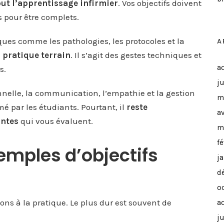
ut l’apprentissage infirmier
. Vos objectifs doivent
 pour être complets.
ues comme les pathologies, les protocoles et la
A
a pratique terrain
. Il s’agit des gestes techniques et
a
s.
ju
onnelle, la communication, l’empathie et la gestion
m
é par les étudiants. Pourtant, il
reste
a
antes
qui vous évaluent.
m
f
xemples d’objectifs
j
d
o
s à la pratique. Le plus dur est souvent de
a
ju