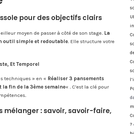
e
so
sole pour des objectifs clairs
U
i
 meilleur moyen de passer à côté de son stage.
La
C
outil simple et redoutable
. Elle structure votre
s
d
C
ste, Et Temporel
s
ns techniques » en «
Réaliser 3 pansements
l’
 la fin de la 3ème semaine
« . C’est la clé pour
Po
ompétences.
d
mé
s mélanger : savoir, savoir-faire,
C
?
b