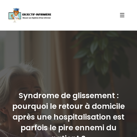
Toggle
naviga
Skip
to
content
Syndrome de glissement :
pourquoi le retour à domicile
après une hospitalisation est
parfois le pire ennemi du