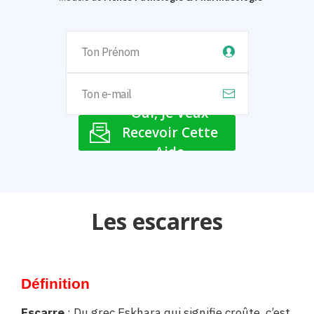
Oui, Je Veux
Recevoir Cette
Aide
Les escarres
Définition
Escarre
: Du grec Eskhara qui signifie croûte, c’est