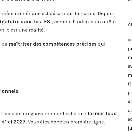
firmière numérique est désormais la norme. Depuis
gatoire dans les IFSI
, comme l’indique
un arrêté
A
n, c’est une réalité.
a
s de
maîtriser des compétences précises
qui
ju
m
a
m
f
sionnels
.
j
d
o
 L’objectif du gouvernement est clair :
former tous
a
 d’ici 2027
. Vous êtes donc en première ligne.
ju