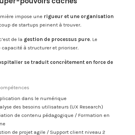
 super-pouvoirs cachés
firmière impose une
rigueur et une organisation
coup de startups peinent à trouver.
c’est de la
gestion de processus pure
. Le
apacité à structurer et prioriser.
ospitalier se traduit concrètement en force de
s compétences
plication dans le numérique
alyse des besoins utilisateurs (UX Research)
éation de contenu pédagogique / Formation en
gne
stion de projet agile / Support client niveau 2