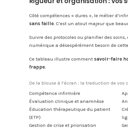
Rigueur et organisation : vos
Côté compétences « dures », le métier d’in
sans faille
. C’est un atout majeur que beau
Suivre des protocoles ou planifier des soins, 
numérique a désespérément besoin de cette c
Ce tableau illustre comment
savoir-faire h
frappe
.
De la blouse à l’écran : la traduction de vo
Compétence infirmière
Ap
Évaluation clinique et anamnèse
An
Éducation thérapeutique du patient
Cr
(ETP)
li
Gestion de crise et priorisation
Ge