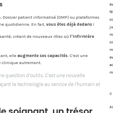
s
a
f
h. Dossier patient informatisé (DMP) ou plateformes
o
ne quotidienne. En fait,
vous êtes déjà dedans
!
j
m
élésanté, créant de nouveaux rôles où
l’infirmière
o
m
ant, elle
augmente ses capacités
. C’est une
av
e clinique autrement.
a
m
e question d’outils. C’est une nouvelle
açant la technologie au service de l’humain et
C
Ac
 soignant, un trésor