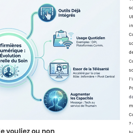
so
U
i
C
s
d
C
s
l’
Po
d
mé
C
?
 le vouliez ou non
b