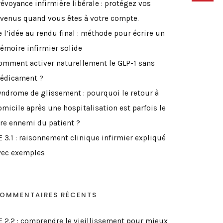
révoyance infirmière libérale : protégez vos
evenus quand vous êtes à votre compte.
e l’idée au rendu final : méthode pour écrire un
émoire infirmier solide
omment activer naturellement le GLP-1 sans
édicament ?
yndrome de glissement : pourquoi le retour à
omicile après une hospitalisation est parfois le
ire ennemi du patient ?
E 3.1 : raisonnement clinique infirmier expliqué
vec exemples
OMMENTAIRES RÉCENTS
E 2.2 : comprendre le vieillissement pour mieux