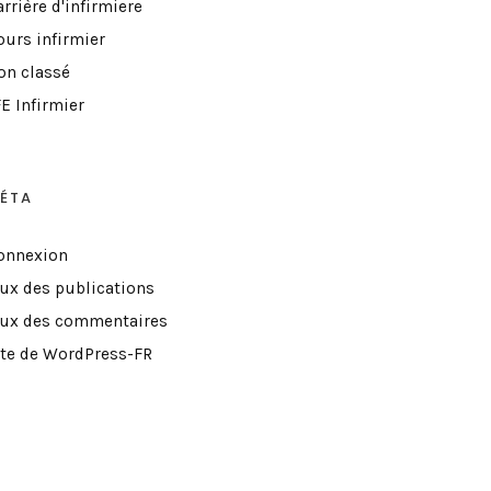
rrière d'infirmiere
ours infirmier
on classé
E Infirmier
ÉTA
onnexion
lux des publications
lux des commentaires
ite de WordPress-FR