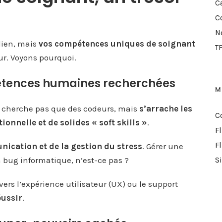
Ca
C
N
dien, mais
vos compétences uniques de soignant
TF
ur. Voyons pourquoi.
pétences humaines recherchées
M
ne cherche pas que des codeurs, mais
s’arrache les
C
ionnelle et de solides « soft skills »
.
F
F
nication et de la gestion du stress
. Gérer une
 bug informatique, n’est-ce pas ?
S
ers l’expérience utilisateur (UX) ou le support
éussir
.