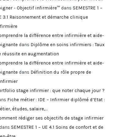
igner - Objectif infirmière™
dans
SEMESTRE 1 –
E 3.1 Raisonnement et démarche clinique
nfirmière
omprendre la différence entre infirmière et aide-
oignante
dans
Diplôme en soins infirmiers : Taux
e réussite en augmentation
omprendre la différence entre infirmière et aide-
oignante
dans
Définition du rôle propre de
infirmier
rtfolio stage infirmier : que noter chaque jour ?
ans
Fiche métier : IDE – Infirmier diplômé d’Etat :
tier, études, salaire,…
omment rédiger ses objectifs de stage infirmier
dans
SEMESTRE 1 – UE 4.1 Soins de confort et de
ien-être