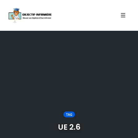
Toggle
naviga
Skip
to
content
TAG
UE 2.6