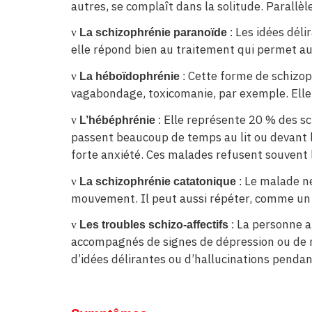
autres, se complaît dans la solitude. Parallè
Les idées déli
v
La schizophrénie paranoïde
:
elle répond bien au traitement qui permet au 
Cette forme de schizoph
v
La héboïdophrénie
:
vagabondage, toxicomanie, par exemple. Elle
Elle représente 20 % des sc
v
L’hébéphrénie
:
passent beaucoup de temps au lit ou devant l
forte anxiété. Ces malades refusent souvent 
Le malade ne
v
La schizophrénie catatonique
:
mouvement. Il peut aussi répéter, comme un éc
La personne a
v
Les troubles schizo-affectifs
:
accompagnés de signes de dépression ou de ma
d’idées délirantes ou d’hallucinations penda