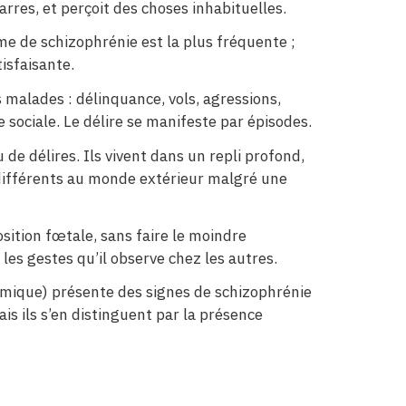
rres, et perçoit des choses inhabituelles.
me de schizophrénie est la plus fréquente ;
isfaisante.
 malades : délinquance, vols, agressions,
ociale. Le délire se manifeste par épisodes.
 délires. Ils vivent dans un repli profond,
indifférents au monde extérieur malgré une
osition fœtale, sans faire le moindre
les gestes qu’il observe chez les autres.
ymique) présente des signes de schizophrénie
s ils s’en distinguent par la présence