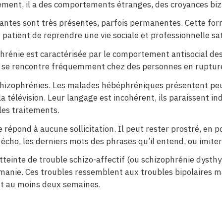
lement, il a des comportements étranges, des croyances biza
rantes sont très présentes, parfois permanentes. Cette for
patient de reprendre une vie sociale et professionnelle sat
rénie est caractérisée par le comportement antisocial des
 se rencontre fréquemment chez des personnes en rupture s
hizophrénies. Les malades hébéphréniques présentent peu de
a télévision. Leur langage est incohérent, ils paraissent 
les traitements.
 répond à aucune sollicitation. Il peut rester prostré, en p
ho, les derniers mots des phrases qu’il entend, ou imiter 
tteinte de trouble schizo-affectif (ou schizophrénie dysth
nie. Ces troubles ressemblent aux troubles bipolaires mai
nt au moins deux semaines.