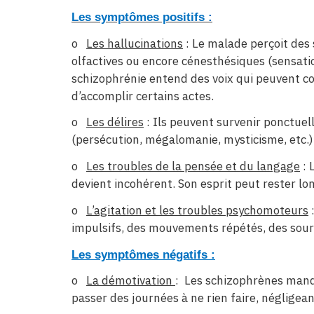
Les symptômes positifs
:
o
Les hallucinations
: Le malade perçoit des 
olfactives ou encore cénesthésiques (sensatio
schizophrénie entend des voix qui peuvent co
d’accomplir certains actes.
o
Les délires
: Ils peuvent survenir ponctue
(persécution, mégalomanie, mysticisme, etc.) s
o
Les troubles de la pensée et du langage
: 
devient incohérent. Son esprit peut rester l
o
L’agitation et les troubles psychomoteurs
:
impulsifs, des mouvements répétés, des souri
Les symptômes négatifs :
o
La démotivation
: Les schizophrènes manqu
passer des journées à ne rien faire, néglige