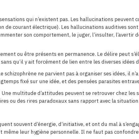
sensations qui n’existent pas. Les hallucinations peuvent co
n de courant électrique). Les hallucinations auditives sont 
mmenter son comportement, le juger, l’insulter, l’avertir 
llement ou être présents en permanence. Le délire peut s’é
ans qu’il y ait forcément de lien entre les diverses idées d
Le schizophrène ne parvient pas à organiser ses idées, il n
ongtemps fixé sur une idée, et des pensées parasites entra
 Une multitude d’attitudes peuvent se retrouver chez les
res ou des rires paradoxaux sans rapport avec la situation
ent souvent d’énergie, d’initiative, et ont du mal à s’enga
ant même leur hygiène personnelle. Il ne faut pas confondr