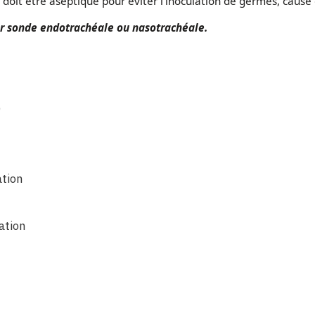
doit être aseptique pour éviter l'inoculation de germes, cause d
par sonde endotrachéale ou nasotrachéale.
)
ation
ation