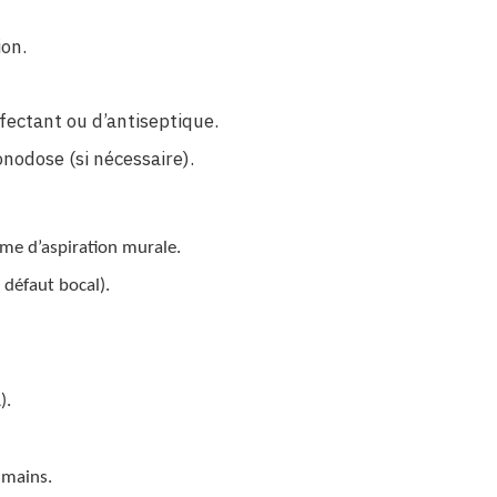
ion.
fectant ou d’antiseptique.
onodose (si nécessaire).
ème d’aspiration murale.
 défaut bocal).
).
 mains.