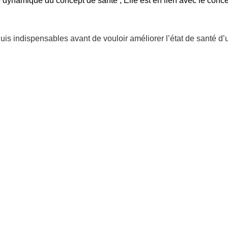
dynamique du concept de santé ; Elle est en lien avec le conce
uis indispensables avant de vouloir améliorer l’état de santé d’