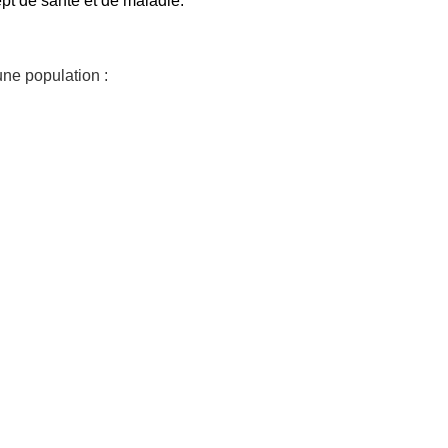
pt de santé et de maladie.
une population :