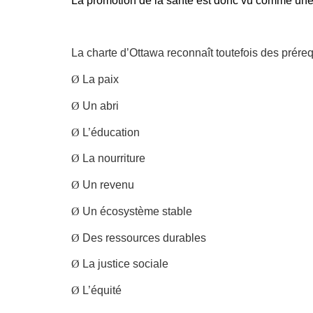
La promotion de la santé est donc vu comme une 
La charte d’Ottawa reconnaît toutefois des préreq
Ø
La paix
Ø
Un abri
Ø
L’éducation
Ø
La nourriture
Ø
Un revenu
Ø
Un écosystème stable
Ø
Des ressources durables
Ø
La justice sociale
Ø
L’équité