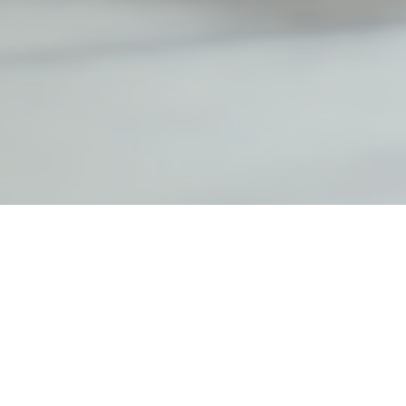
Copyright © 2020 - 2022 Objectif-Infirmière
-
™
Tous droits réservés.
Mentions légales
,
Politique
de confidentialité
&
Conditions générales de vente
ESI & IDE, Ensemble on est plus forts, on va plus
loin
: