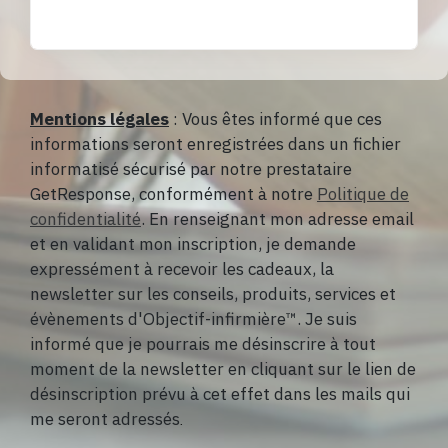
Mentions légales
:
Vous êtes informé que ces
informations seront enregistrées dans un fichier
informatisé sécurisé par notre prestataire
GetResponse, conformément à notre
Politique de
confidentialité
.
En renseignant mon adresse email
et en validant mon inscription, je demande
expressément à recevoir les cadeaux, la
newsletter sur les conseils, produits, services et
évènements d'Objectif-infirmière
™
.
Je suis
informé que je pourrais me désinscrire à tout
moment de la newsletter en cliquant sur le lien de
désinscription prévu à cet effet dans les mails qui
me seront adressés
.